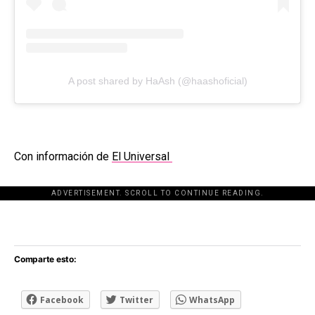
A post shared by HaAsh (@haashoficial)
Con información de
El Universal
ADVERTISEMENT. SCROLL TO CONTINUE READING.
[adsforwp id="243463"]
Comparte esto:
Facebook
Twitter
WhatsApp