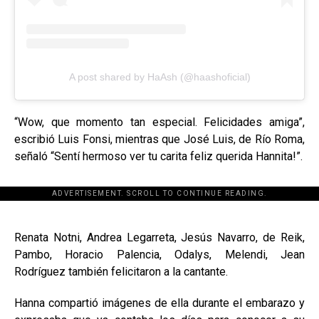
A post shared by HaAsh (@haashoficial)
“Wow, que momento tan especial. Felicidades amiga”,
escribió Luis Fonsi, mientras que José Luis, de Río Roma,
señaló “Sentí hermoso ver tu carita feliz querida Hannita!”.
ADVERTISEMENT. SCROLL TO CONTINUE READING.
[adsforwp id="243463"]
Renata Notni, Andrea Legarreta, Jesús Navarro, de Reik,
Pambo, Horacio Palencia, Odalys, Melendi, Jean
Rodríguez también felicitaron a la cantante.
Hanna compartió imágenes de ella durante el embarazo y