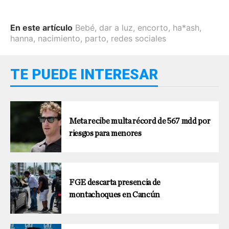
En este artículo
Bebé
,
dar a luz
,
encorto
,
ha*ash
,
hanna
,
nacimiento
,
parto
,
redes sociales
TE PUEDE INTERESAR
Meta recibe multa récord de 567 mdd por
riesgos para menores
FGE descarta presencia de
montachoques en Cancún