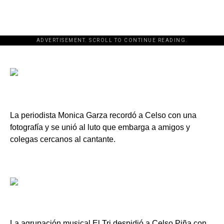
ADVERTISEMENT. SCROLL TO CONTINUE READING.
[adsforwp id="243463"]
La periodista Monica Garza recordó a Celso con una
fotografía y se unió al luto que embarga a amigos y
colegas cercanos al cantante.
La agrupación musical El Tri despidió a Celso Piña con