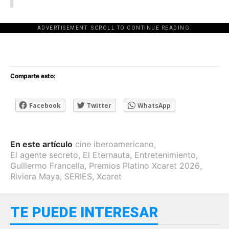
ADVERTISEMENT. SCROLL TO CONTINUE READING.
[adsforwp id="243463"]
Comparte esto:
Facebook
Twitter
WhatsApp
En este artículo
cine iberoamericano
,
El agente secreto
,
El Eternauta
,
Entretenimiento
,
Guillermo Francella
,
Premios Platino Xcaret 2026
,
Riviera Maya
,
SERIES
,
Xcaret
TE PUEDE INTERESAR