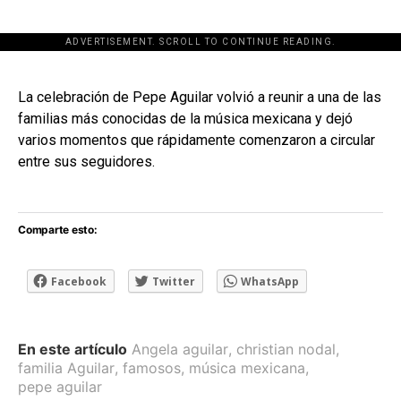
ADVERTISEMENT. SCROLL TO CONTINUE READING.
[adsforwp id="243463"]
La celebración de Pepe Aguilar volvió a reunir a una de las
familias más conocidas de la música mexicana y dejó
varios momentos que rápidamente comenzaron a circular
entre sus seguidores.
Comparte esto:
Facebook
Twitter
WhatsApp
En este artículo
Angela aguilar
,
christian nodal
,
familia Aguilar
,
famosos
,
música mexicana
,
pepe aguilar