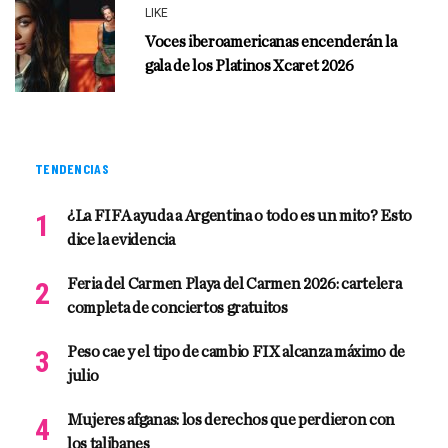
LIKE
Voces iberoamericanas encenderán la
gala de los Platinos Xcaret 2026
TENDENCIAS
¿La FIFA ayuda a Argentina o todo es un mito? Esto
dice la evidencia
Feria del Carmen Playa del Carmen 2026: cartelera
completa de conciertos gratuitos
Peso cae y el tipo de cambio FIX alcanza máximo de
julio
Mujeres afganas: los derechos que perdieron con
los talibanes