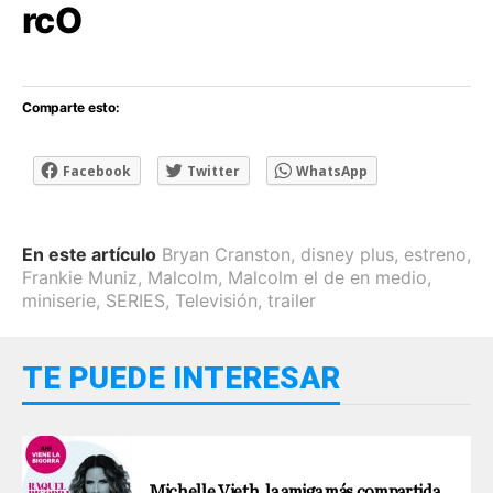
rcO
Comparte esto:
Facebook
Twitter
WhatsApp
En este artículo
Bryan Cranston
,
disney plus
,
estreno
,
Frankie Muniz
,
Malcolm
,
Malcolm el de en medio
,
miniserie
,
SERIES
,
Televisión
,
trailer
TE PUEDE INTERESAR
Michelle Vieth, la amiga más compartida.