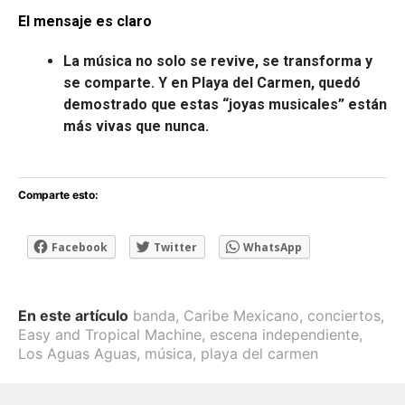
El mensaje es claro
La música no solo se revive, se transforma y
se comparte. Y en Playa del Carmen, quedó
demostrado que estas “joyas musicales” están
más vivas que nunca.
Comparte esto:
Facebook
Twitter
WhatsApp
En este artículo
banda
,
Caribe Mexicano
,
conciertos
,
Easy and Tropical Machine
,
escena independiente
,
Los Aguas Aguas
,
música
,
playa del carmen