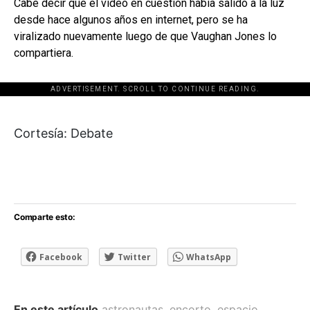
Cabe decir que el video en cuestión había salido a la luz
desde hace algunos años en internet, pero se ha
viralizado nuevamente luego de que Vaughan Jones lo
compartiera.
ADVERTISEMENT. SCROLL TO CONTINUE READING.
[adsforwp id="243463"]
Cortesía: Debate
Comparte esto:
Facebook
Twitter
WhatsApp
En este artículo
astronautas
,
encorto
,
espacio