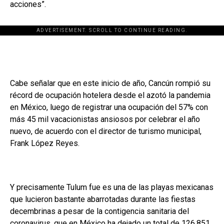
acciones”.
ADVERTISEMENT. SCROLL TO CONTINUE READING.
[adsforwp id="243463"]
Cabe señalar que en este inicio de año, Cancún rompió su
récord de ocupación hotelera desde el azotó la pandemia
en México, luego de registrar una ocupación del 57% con
más 45 mil vacacionistas ansiosos por celebrar el año
nuevo, de acuerdo con el director de turismo municipal,
Frank López Reyes.
Y precisamente Tulum fue es una de las playas mexicanas
que lucieron bastante abarrotadas durante las fiestas
decembrinas a pesar de la contigencia sanitaria del
coronavirus, que en México ha dejado un total de 126,851