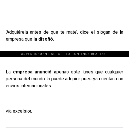
‘Adquiérela antes de que te mate’, dice el slogan de la
empresa que
la diseñó.
ADVERTISEMENT. SCROLL TO CONTINUE READING.
[adsforwp id="243463"]
La
empresa anunció a
penas este lunes que cualquier
persona del mundo la puede adquirir pues ya cuentan con
envíos internacionales.
vía excelsior.