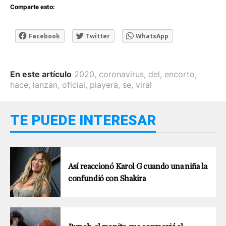
Comparte esto:
Facebook
Twitter
WhatsApp
En este artículo
2020
,
coronavirus
,
del
,
encorto
,
hace
,
lanzan
,
oficial
,
playera
,
se
,
viral
TE PUEDE INTERESAR
Así reaccionó Karol G cuando una niña la
confundió con Shakira