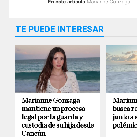
En este artículo
Marianne Gonzaga
TE PUEDE INTERESAR
Marianne Gonzaga
Marian
mantiene un proceso
busca re
legal por la guarda y
junto a s
custodia de su hija desde
polémic
Cancún