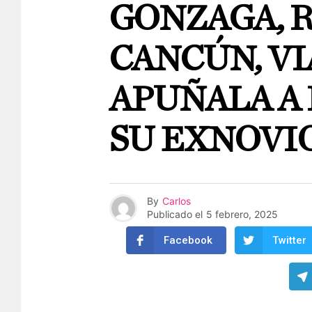
GONZAGA, 
CANCÚN, VI
APUÑALA A 
SU EXNOVI
By
Carlos
Publicado el
5 febrero, 2025
Facebook
Twitter