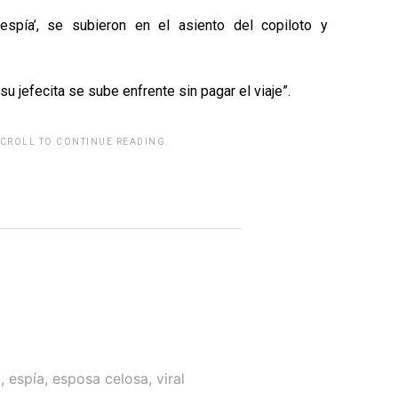
espía’, se subieron en el asiento del copiloto y
su jefecita se sube enfrente sin pagar el viaje”.
SCROLL TO CONTINUE READING.
rwp id="243463"]
o
,
espía
,
esposa celosa
,
viral