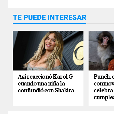
TE PUEDE INTERESAR
Así reaccionó Karol G
Punch, 
cuando una niña la
conmovi
confundió con Shakira
celebra
cumple