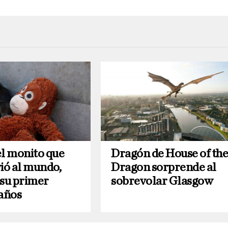
el monito que
Dragón de House of th
ó al mundo,
Dragon sorprende al
 su primer
sobrevolar Glasgow
años