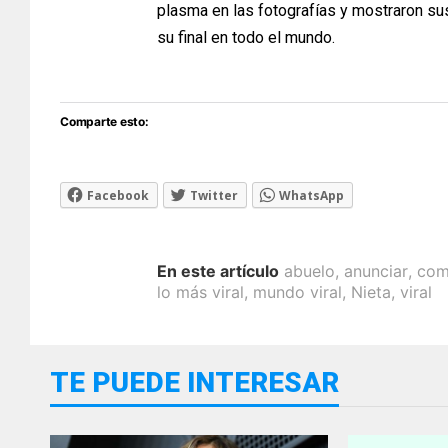
plasma en las fotografías y mostraron su
su final en todo el mundo.
Comparte esto:
Facebook
Twitter
WhatsApp
En este artículo
abuelo
,
anunciar
,
com
lo más viral
,
mundo viral
,
Nieta
,
viral
TE PUEDE INTERESAR