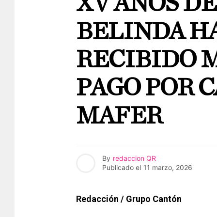
XV AÑOS DE
BELINDA H
RECIBIDO 
PAGO POR C
MAFER
By
redaccion QR
Publicado el
11 marzo, 2026
Redacción / Grupo Cantón