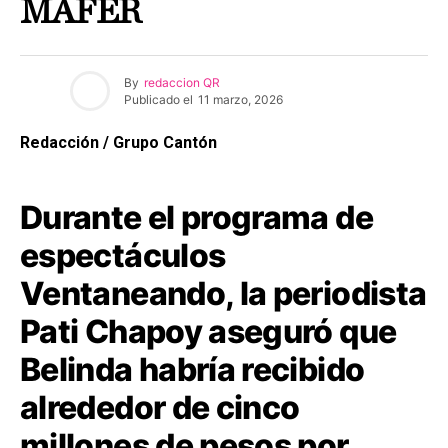
MAFER
By
redaccion QR
Publicado el
11 marzo, 2026
Redacción / Grupo Cantón
Durante el programa de
espectáculos
Ventaneando, la periodista
Pati Chapoy aseguró que
Belinda habría recibido
alrededor de cinco
millones de pesos por