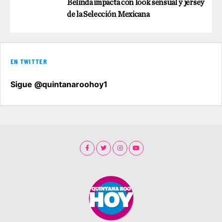
Belinda impacta con look sensual y jersey
de la Selección Mexicana
EN TWITTER
Sigue @quintanaroohoy1