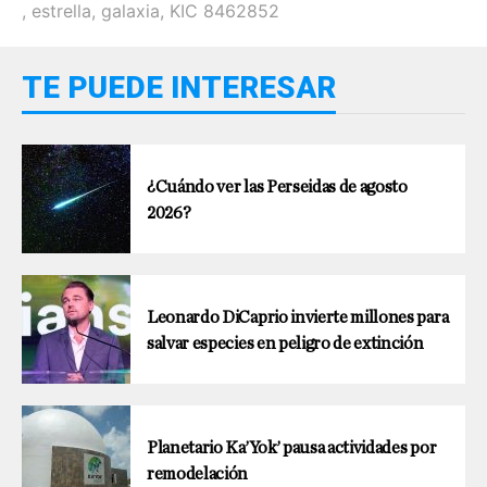
,
estrella
,
galaxia
,
KIC 8462852
TE PUEDE INTERESAR
¿Cuándo ver las Perseidas de agosto
2026?
Leonardo DiCaprio invierte millones para
salvar especies en peligro de extinción
Planetario Ka’Yok’ pausa actividades por
remodelación