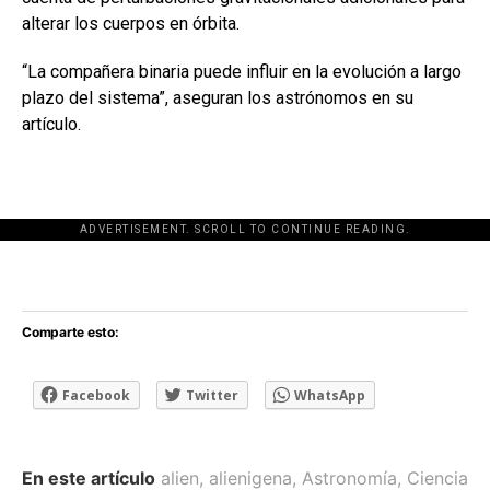
alterar los cuerpos en órbita.
“La compañera binaria puede influir en la evolución a largo
plazo del sistema”, aseguran los astrónomos en su
artículo.
ADVERTISEMENT. SCROLL TO CONTINUE READING.
[adsforwp id="243463"]
Comparte esto:
Facebook
Twitter
WhatsApp
En este artículo
alien
,
alienigena
,
Astronomía
,
Ciencia