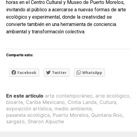
horas en el
Centro Cultural y Museo de Puerto Morelos
,
invitando al público a acercarse a nuevas formas de arte
ecológico y experimental, donde la creatividad se
convierte también en una herramienta de conciencia
ambiental y transformación colectiva.
Comparte esto:
Facebook
Twitter
WhatsApp
En este artículo
arte contemporáneo
,
arte ecológico
,
bioarte
,
Caribe Mexicano
,
Cintia Landa
,
Cultura
,
exposición artística
,
medio ambiente
,
pasarela ecológica
,
Puerto Morelos
,
Quintana Roo
,
sargazo
,
Sharon Alpuche