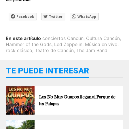
Facebook
Twitter
WhatsApp
En este artículo
conciertos Cancún
,
Cultura Cancún
,
Hammer of the Gods
,
Led Zeppelin
,
Música en vivo
,
rock clásico
,
Teatro de Cancún
,
The Jam Band
TE PUEDE INTERESAR
Los No Muy Guapos llegan al Parque de
las Palapas