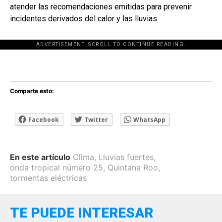
atender las recomendaciones emitidas para prevenir
incidentes derivados del calor y las lluvias.
ADVERTISEMENT. SCROLL TO CONTINUE READING.
[adsforwp id="243463"]
Comparte esto:
Facebook
Twitter
WhatsApp
En este artículo
Clima
,
Lluvias fuertes
,
onda tropical número 25
,
Quintana Roo
,
tormentas eléctricas
TE PUEDE INTERESAR