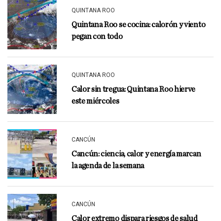
QUINTANA ROO
Quintana Roo se cocina: calorón y viento
pegan con todo
QUINTANA ROO
Calor sin tregua: Quintana Roo hierve
este miércoles
CANCÚN
Cancún: ciencia, calor y energía marcan
la agenda de la semana
CANCÚN
Calor extremo dispara riesgos de salud