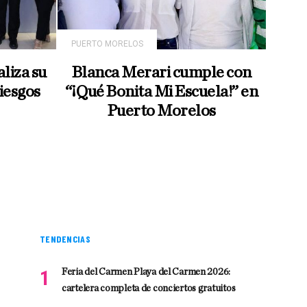
PUERTO MORELOS
liza su
Blanca Merari cumple con
Riesgos
“¡Qué Bonita Mi Escuela!” en
Puerto Morelos
TENDENCIAS
Feria del Carmen Playa del Carmen 2026:
cartelera completa de conciertos gratuitos