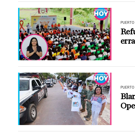
PUERTO
Refu
erra
PUERTO
Blan
Ope