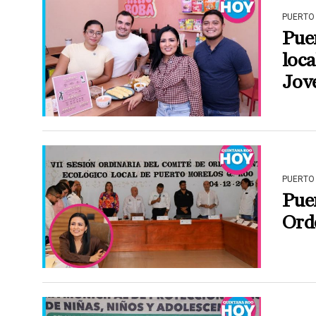
PUERTO
Pue
loc
Jov
PUERTO
Pue
Ord