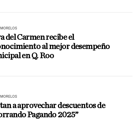
 MORELOS
a del Carmen recibe el
onocimiento al mejor desempeño
icipal en Q. Roo
 MORELOS
tan a aprovechar descuentos de
orrando Pagando 2025”