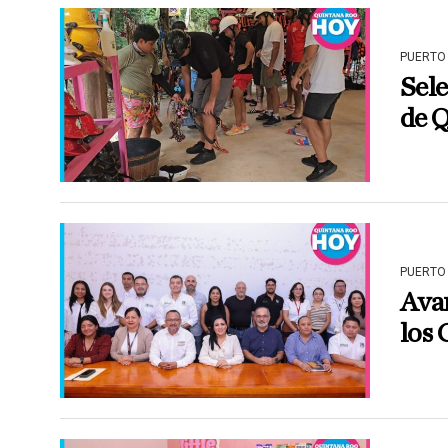
PUERTO
Sele
de 
PUERTO
Avan
los 