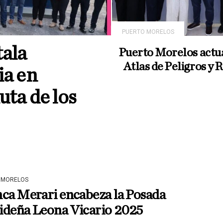
PUERTO MORELOS
tala
Puerto Morelos actua
Atlas de Peligros y 
ia en
uta de los
 MORELOS
ca Merari encabeza la Posada
ideña Leona Vicario 2025