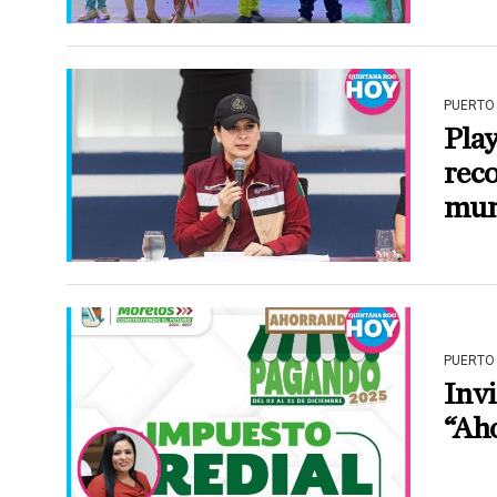
PUERTO
Play
rec
mun
PUERTO
Invi
“Ah