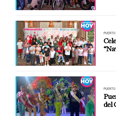
PUERTO
Cele
“Nav
PUERTO
Puer
del