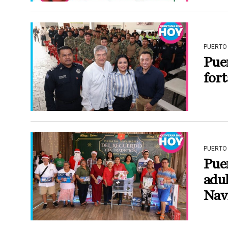
PUERTO
Pue
fort
PUERTO
Pue
adu
Nav