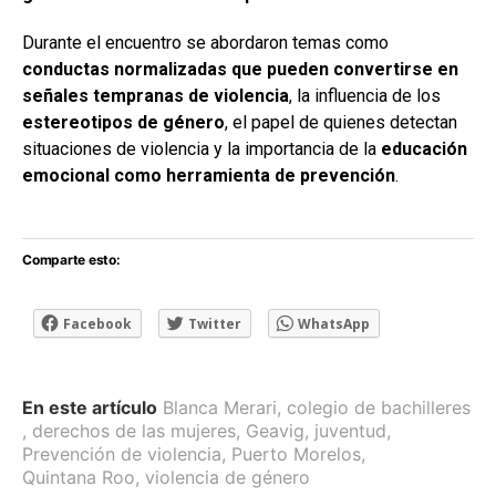
Durante el encuentro se abordaron temas como
conductas normalizadas que pueden convertirse en
señales tempranas de violencia
, la influencia de los
estereotipos de género
, el papel de quienes detectan
situaciones de violencia y la importancia de la
educación
emocional como herramienta de prevención
.
Comparte esto:
Facebook
Twitter
WhatsApp
En este artículo
Blanca Merari
,
colegio de bachilleres
,
derechos de las mujeres
,
Geavig
,
juventud
,
Prevención de violencia
,
Puerto Morelos
,
Quintana Roo
,
violencia de género