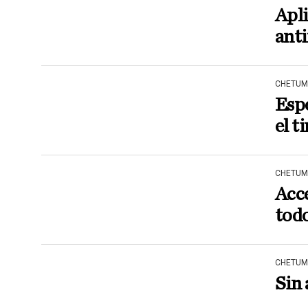
Apl
anti
CHETUM
Esp
el t
CHETUM
Acce
tod
CHETUM
Sin 