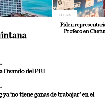
CHETUMAL
Piden representaci
Profeco en Chet
uintana
AL
va Ovando del PRI
AL
 ya ‘no tiene ganas de trabajar’ en el