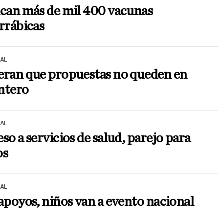
ican más de mil 400 vacunas
rrábicas
AL
eran que propuestas no queden en
intero
AL
so a servicios de salud, parejo para
os
AL
apoyos, niños van a evento nacional