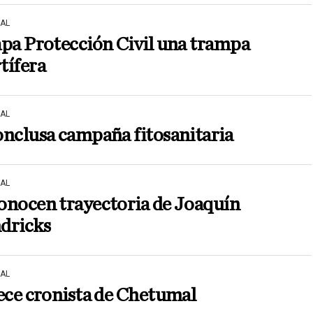
AL
pa Protección Civil una trampa
tífera
AL
nclusa campaña fitosanitaria
AL
onocen trayectoria de Joaquín
dricks
AL
ece cronista de Chetumal