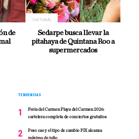
CHETUMAL
ón de
Sedarpe busca llevar la
umal
pitahaya de Quintana Roo a
supermercados
TENDENCIAS
Feria del Carmen Playa del Carmen 2026:
cartelera completa de conciertos gratuitos
Peso cae y el tipo de cambio FIX alcanza
máximo de julio