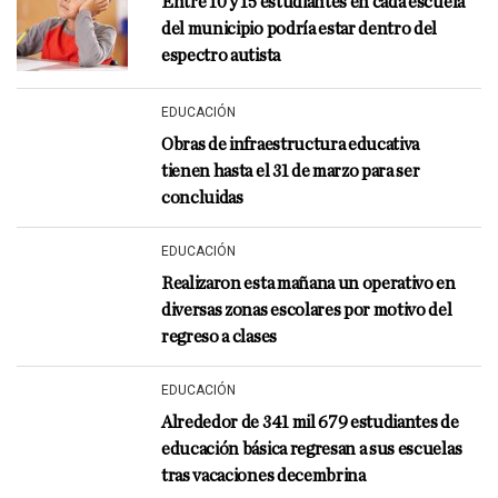
Entre 10 y 15 estudiantes en cada escuela
del municipio podría estar dentro del
espectro autista
EDUCACIÓN
Obras de infraestructura educativa
tienen hasta el 31 de marzo para ser
concluidas
EDUCACIÓN
Realizaron esta mañana un operativo en
diversas zonas escolares por motivo del
regreso a clases
EDUCACIÓN
Alrededor de 341 mil 679 estudiantes de
educación básica regresan a sus escuelas
tras vacaciones decembrina