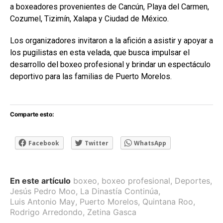
a boxeadores provenientes de Cancún, Playa del Carmen,
Cozumel, Tizimín, Xalapa y Ciudad de México.
Los organizadores invitaron a la afición a asistir y apoyar a
los pugilistas en esta velada, que busca impulsar el
desarrollo del boxeo profesional y brindar un espectáculo
deportivo para las familias de Puerto Morelos.
Comparte esto:
Facebook
Twitter
WhatsApp
En este artículo
boxeo
,
boxeo profesional
,
Deportes
,
Jesús Pedro Moo
,
La Dinastía Continúa
,
Luis Antonio May
,
Puerto Morelos
,
Quintana Roo
,
Rodrigo Arredondo
,
Zetina Gasca