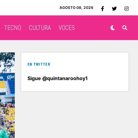
AGOSTO 08, 2026
TECNO
CULTURA
VOCES
EN TWITTER
Sigue @quintanaroohoy1