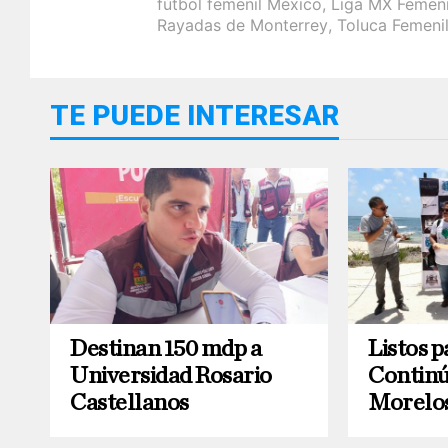
fútbol femenil México
,
Liga MX Femeni
Rayadas de Monterrey
,
Toluca Femeni
TE PUEDE INTERESAR
Destinan 150 mdp a
Listos p
Universidad Rosario
Continú
Castellanos
Morelo