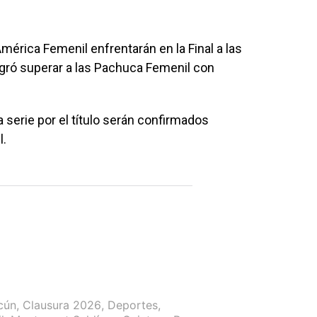
América Femenil
enfrentarán en la Final a las
ogró superar a las
Pachuca Femenil
con
a serie por el título serán confirmados
l.
cún
,
Clausura 2026
,
Deportes
,