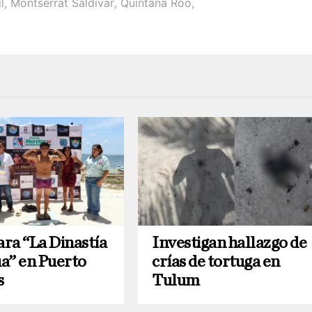
l
,
Montserrat Saldívar
,
Quintana Roo
,
l
ara “La Dinastía
Investigan hallazgo de
a” en Puerto
crías de tortuga en
s
Tulum