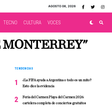
AGOSTO 06, 2026
TECNO
CULTURA
VOCES
E MONTERREY"
TENDENCIAS
¿La FIFA ayuda a Argentina o todo es un mito?
Esto dice la evidencia
Feria del Carmen Playa del Carmen 2026:
cartelera completa de conciertos gratuitos