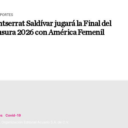
EPORTES
serrat Saldívar jugará la Final del
usura 2026 con América Femenil
es
Covid-19
Organización Editorial Acuario S.A. de C.V.