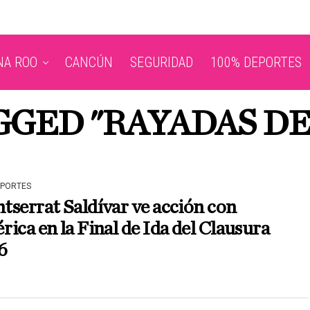
NA ROO
CANCÚN
SEGURIDAD
100% DEPORTES
AGGED "RAYADAS D
EPORTES
serrat Saldívar ve acción con
ica en la Final de Ida del Clausura
6