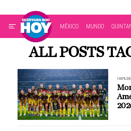
MÉXICO
MUNDO
QUINTA
ALL POSTS T
100% D
Mont
Amér
202