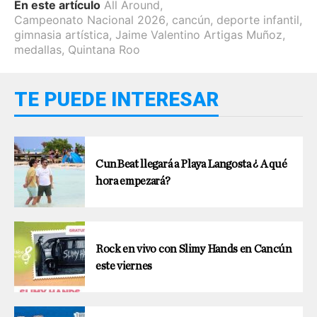
En este artículo
All Around
,
Campeonato Nacional 2026
,
cancún
,
deporte infantil
,
gimnasia artística
,
Jaime Valentino Artigas Muñoz
,
medallas
,
Quintana Roo
TE PUEDE INTERESAR
CunBeat llegará a Playa Langosta ¿ A qué
hora empezará?
Rock en vivo con Slimy Hands en Cancún
este viernes