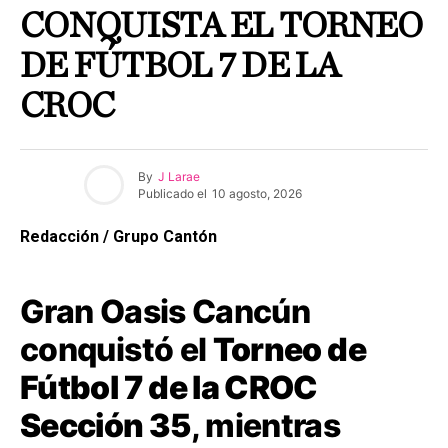
CONQUISTA EL TORNEO
DE FÚTBOL 7 DE LA
CROC
By
J Larae
Publicado el
10 agosto, 2026
Redacción / Grupo Cantón
Gran Oasis Cancún
conquistó el
Torneo de
Fútbol 7 de la CROC
Sección 35
, mientras