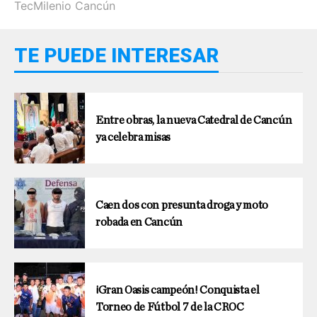
TecMilenio Cancún
TE PUEDE INTERESAR
Entre obras, la nueva Catedral de Cancún
ya celebra misas
Caen dos con presunta droga y moto
robada en Cancún
¡Gran Oasis campeón! Conquista el
Torneo de Fútbol 7 de la CROC