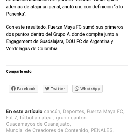
además de atajar un penal, anotó uno con definición “a lo
Panenka”.
Con este resultado, Fuerza Maya FC sumó sus primeros
dos puntos dentro del Grupo A, donde compite junto a
Engagement de Guadalajara, DOU FC de Argentina y
Verdolagas de Colombia.
Comparte esto:
Facebook
Twitter
WhatsApp
En este artículo
cancún
,
Deportes
,
Fuerza Maya FC
,
Fut 7
,
fútbol amateur
,
grupo canton
,
Guacamayos de Guanajuato
,
Mundial de Creadores de Contenido
,
PENALES
,