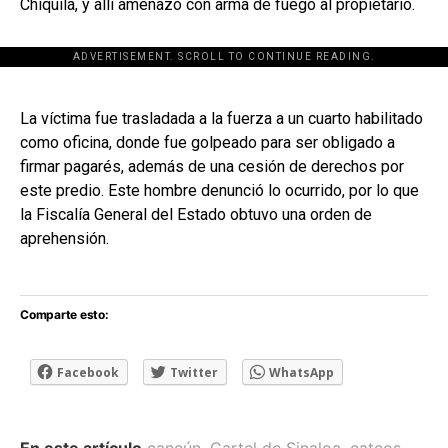
Chiquilá, y allí amenazó con arma de fuego al propietario.
ADVERTISEMENT. SCROLL TO CONTINUE READING.
[adsforwp id="243463"]
La víctima fue trasladada a la fuerza a un cuarto habilitado
como oficina, donde fue golpeado para ser obligado a
firmar pagarés, además de una cesión de derechos por
este predio. Este hombre denunció lo ocurrido, por lo que
la Fiscalía General del Estado obtuvo una orden de
aprehensión.
Comparte esto:
Facebook
Twitter
WhatsApp
En este artículo
cancún
,
Cartel de Sinaloa
,
cateos
,