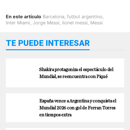
En este artículo
Barcelona
,
futbol argentino
,
Inter Miami
,
Jorge Messi
,
lionel messi
,
Messi
TE PUEDE INTERESAR
Shakira protagoniza el espectáculo del
Mundial, se reencuentra con Piqué
España vence a Argentina y conquista el
Mundial 2026 con gol de Ferran Torres
en tiempos extra