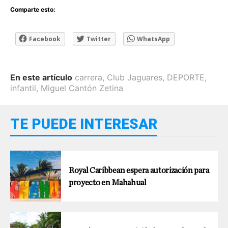
Comparte esto:
Facebook
Twitter
WhatsApp
En este artículo
carrera
,
Club Jaguares
,
DEPORTE
,
infantil
,
Miguel Cantón Zetina
TE PUEDE INTERESAR
Royal Caribbean espera autorización para
proyecto en Mahahual