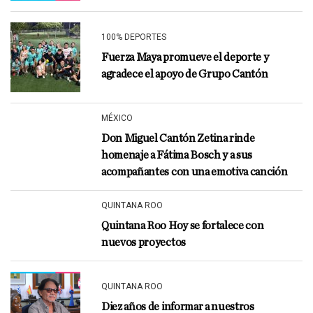
100% DEPORTES
Fuerza Maya promueve el deporte y
agradece el apoyo de Grupo Cantón
MÉXICO
Don Miguel Cantón Zetina rinde
homenaje a Fátima Bosch y a sus
acompañantes con una emotiva canción
QUINTANA ROO
Quintana Roo Hoy se fortalece con
nuevos proyectos
QUINTANA ROO
Diez años de informar a nuestros