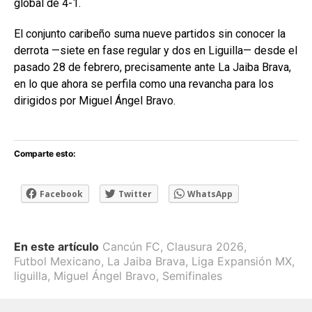
global de 4-1.
El conjunto caribeño suma nueve partidos sin conocer la
derrota —siete en fase regular y dos en Liguilla— desde el
pasado 28 de febrero, precisamente ante La Jaiba Brava,
en lo que ahora se perfila como una revancha para los
dirigidos por
Miguel Ángel Bravo
.
Comparte esto:
Facebook
Twitter
WhatsApp
En este artículo
Cancún FC
,
Clausura 2026
,
Futbol Mexicano
,
La Jaiba Brava
,
Liga Expansión MX
,
liguilla
,
Miguel Ángel Bravo
,
Semifinales