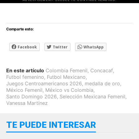
[adsforwp id="243463"]
Comparte esto:
Facebook
Twitter
WhatsApp
En este artículo
Colombia Femenil
,
Concacaf
,
Futbol femenino
,
Futbol Mexicano
,
Juegos Centroamericanos 2026
,
medalla de oro
,
México Femenil
,
México vs Colombia
,
Santo Domingo 2026
,
Selección Mexicana Femenil
,
Vanessa Martínez
TE PUEDE INTERESAR