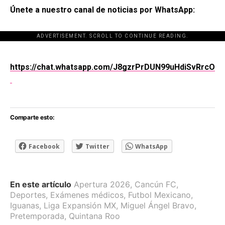
Únete a nuestro canal de noticias por WhatsApp:
ADVERTISEMENT. SCROLL TO CONTINUE READING.
[adsforwp id="243463"]
https://chat.whatsapp.com/J8gzrPrDUN99uHdiSvRrcO
Comparte esto:
Facebook
Twitter
WhatsApp
En este artículo
Apertura 2026
,
Cancún FC
,
Deportes
,
Exámenes médicos
,
Futbol Mexicano
,
Iguanas
,
Liga Expansión MX
,
Miguel Ángel Bravo
,
Pretemporada
,
Quintana Roo