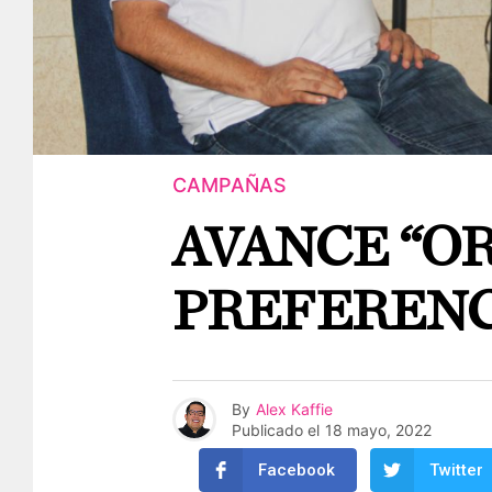
CAMPAÑAS
AVANCE “O
PREFERENC
By
Alex Kaffie
Publicado el
18 mayo, 2022
Facebook
Twitter