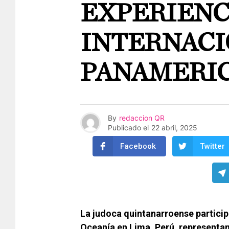
EXPERIENC
INTERNACI
PANAMERIC
By
redaccion QR
Publicado el
22 abril, 2025
Facebook
Twitter
La judoca quintanarroense partici
Oceanía en Lima, Perú, representan