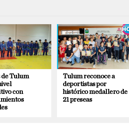
 de Tulum
Tulum reconoce a
nivel
deportistas por
tivo con
histórico medallero de
amientos
21 preseas
les