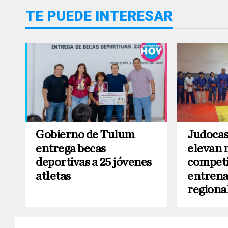
TE PUEDE INTERESAR
Gobierno de Tulum
Judocas
entrega becas
elevan 
deportivas a 25 jóvenes
competi
atletas
entren
regiona