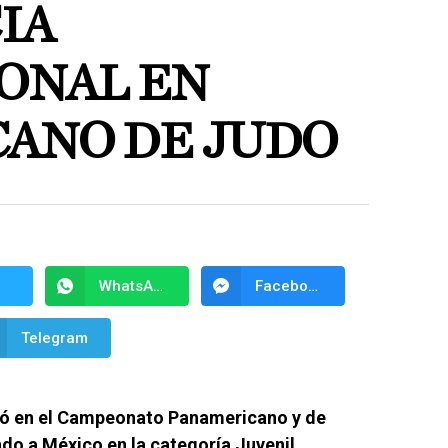
IA
ONAL EN
ANO DE JUDO
WhatsApp
Facebook Messenger
Telegram
pó en el Campeonato Panamericano y de
do a México en la categoría Juvenil