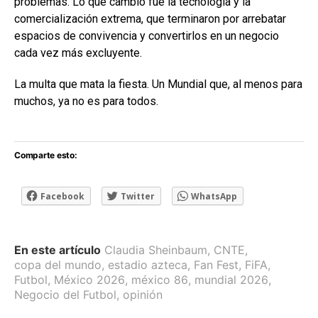
problemas. Lo que cambió fue la tecnología y la
comercialización extrema, que terminaron por arrebatar
espacios de convivencia y convertirlos en un negocio
cada vez más excluyente.
La multa que mata la fiesta. Un Mundial que, al menos para
muchos, ya no es para todos.
Comparte esto:
Facebook
Twitter
WhatsApp
En este artículo
Claudia Sheinbaum
,
CNTE
,
copa del mundo
,
estadio azteca
,
Fan Fest
,
FiFA
,
Futbol
,
México 2026
,
méxico 86
,
mundial 2026
,
Negocio del Futbol
,
opinión