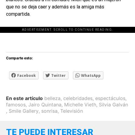
que no se deja caer y además es la amiga más
compartida.
ADVERTISEMENT. SCROLL TO CONTINUE READING.
[adsforwp id="243463"]
Comparte esto:
Facebook
Twitter
WhatsApp
En este artículo
belleza
,
celebridades
,
espectáculos
,
famosos
,
Jairo Quintana
,
Michelle Vieth
,
Silvia Galván
,
Smile Gallery
,
sonrisa
,
Televisión
TE PUEDE INTERESAR