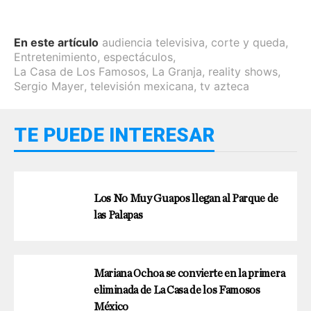
En este artículo
audiencia televisiva
,
corte y queda
,
Entretenimiento
,
espectáculos
,
La Casa de Los Famosos
,
La Granja
,
reality shows
,
Sergio Mayer
,
televisión mexicana
,
tv azteca
TE PUEDE INTERESAR
Los No Muy Guapos llegan al Parque de
las Palapas
Mariana Ochoa se convierte en la primera
eliminada de La Casa de los Famosos
México