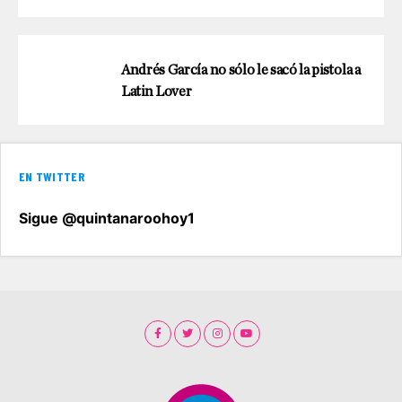
Andrés García no sólo le sacó la pistola a
Latin Lover
EN TWITTER
Sigue @quintanaroohoy1