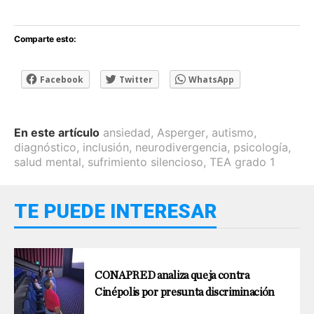
Comparte esto:
Facebook
Twitter
WhatsApp
En este artículo
ansiedad
,
Asperger
,
autismo
,
diagnóstico
,
inclusión
,
neurodivergencia
,
psicología
,
salud mental
,
sufrimiento silencioso
,
TEA grado 1
TE PUEDE INTERESAR
CONAPRED analiza queja contra
Cinépolis por presunta discriminación