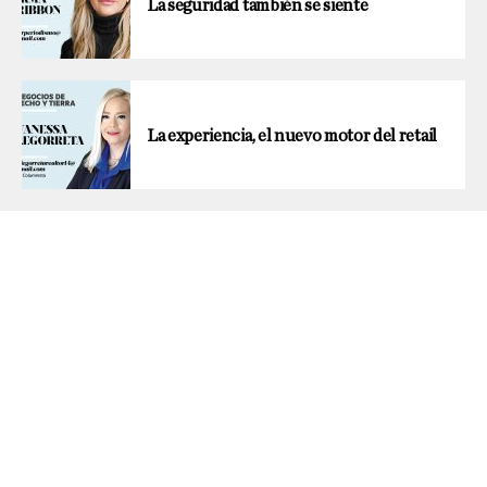
La seguridad también se siente
La experiencia, el nuevo motor del retail