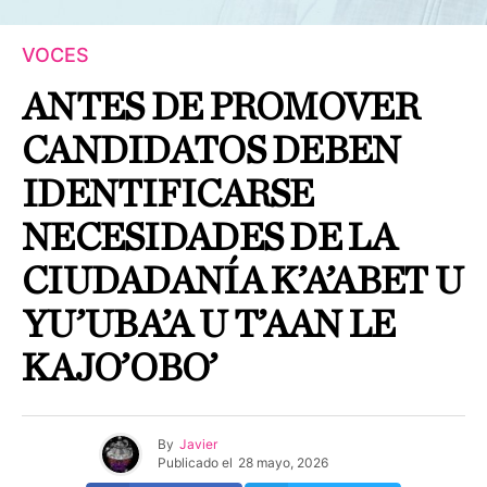
VOCES
ANTES DE PROMOVER
CANDIDATOS DEBEN
IDENTIFICARSE
NECESIDADES DE LA
CIUDADANÍA K’A’ABET U
YU’UBA’A U T’AAN LE
KAJO’OBO’
By
Javier
Publicado el
28 mayo, 2026