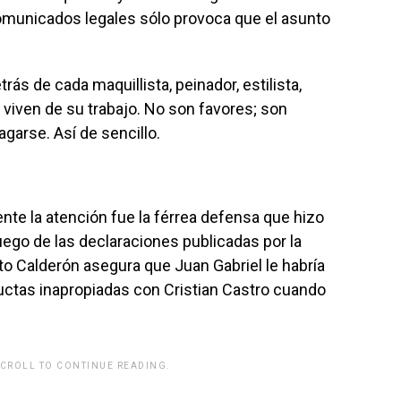
 comunicados legales sólo provoca que el asunto
s de cada maquillista, peinador, estilista,
viven de su trabajo. No son favores; son
garse. Así de sencillo.
e la atención fue la férrea defensa que hizo
ego de las declaraciones publicadas por la
to Calderón asegura que Juan Gabriel le habría
ctas inapropiadas con Cristian Castro cuando
SCROLL TO CONTINUE READING.
rwp id="243463"]