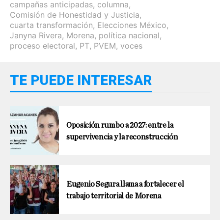
campañas anticipadas
,
columna
,
Comisión de Honestidad y Justicia
,
cuarta transformación
,
Elecciones México
,
Janyna Rivera
,
Morena
,
política nacional
,
proceso electoral
,
PT
,
PVEM
,
voces
TE PUEDE INTERESAR
Oposición rumbo a 2027: entre la
supervivencia y la reconstrucción
Eugenio Segura llama a fortalecer el
trabajo territorial de Morena