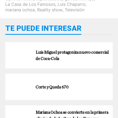
La Casa de Los Famosos
,
Luis Chaparro
,
mariana ochoa
,
Reality show
,
Televisión
TE PUEDE INTERESAR
Luis Miguel protagoniza nuevo comercial
de Coca-Cola
Corte y Queda 670
Mariana Ochoa se convierte en la primera