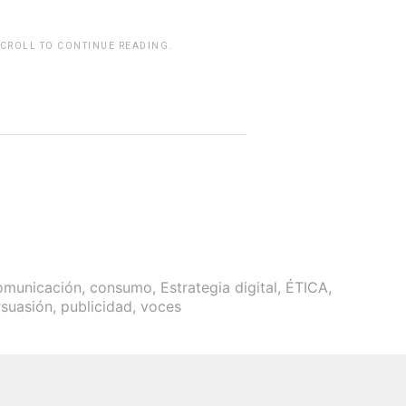
SCROLL TO CONTINUE READING.
rwp id="243463"]
omunicación
,
consumo
,
Estrategia digital
,
ÉTICA
,
rsuasión
,
publicidad
,
voces