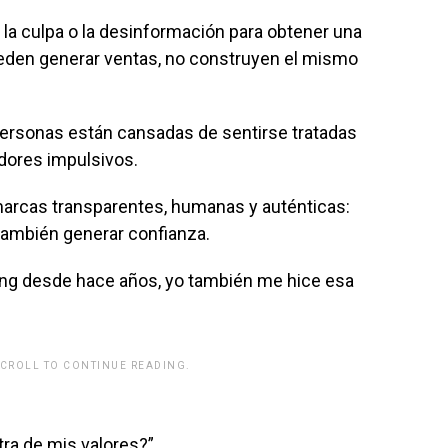
, la culpa o la desinformación para obtener una
den generar ventas, no construyen el mismo
personas están cansadas de sentirse tratadas
ores impulsivos.
 marcas transparentes, humanas y auténticas:
también generar confianza.
ing desde hace años, yo también me hice esa
SCROLL TO CONTINUE READING.
rwp id="243463"]
tra de mis valores?”