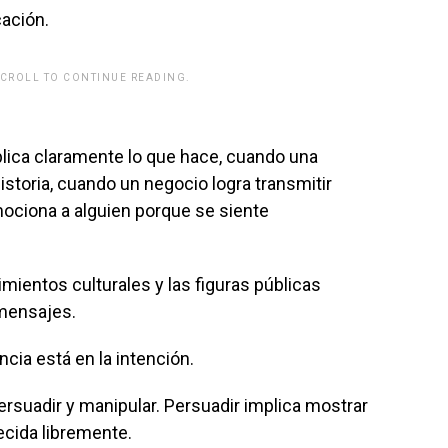
cación.
SCROLL TO CONTINUE READING.
rwp id="243463"]
lica claramente lo que hace, cuando una
storia, cuando un negocio logra transmitir
ciona a alguien porque se siente
mientos culturales y las figuras públicas
 mensajes.
cia está en la intención.
ersuadir y manipular. Persuadir implica mostrar
decida libremente.