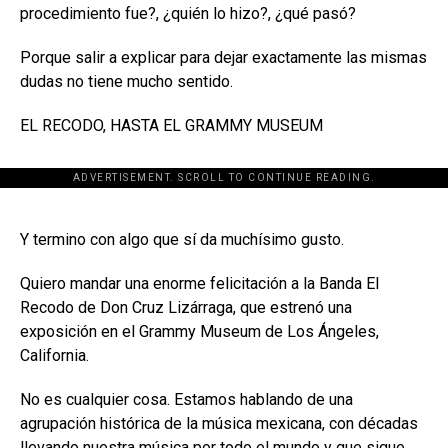
procedimiento fue?, ¿quién lo hizo?, ¿qué pasó?
Porque salir a explicar para dejar exactamente las mismas
dudas no tiene mucho sentido.
EL RECODO, HASTA EL GRAMMY MUSEUM
ADVERTISEMENT. SCROLL TO CONTINUE READING.
[adsforwp id="243463"]
Y termino con algo que sí da muchísimo gusto.
Quiero mandar una enorme felicitación a la Banda El
Recodo de Don Cruz Lizárraga, que estrenó una
exposición en el Grammy Museum de Los Ángeles,
California.
No es cualquier cosa. Estamos hablando de una
agrupación histórica de la música mexicana, con décadas
llevando nuestra música por todo el mundo y que sigue