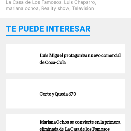
La Casa de Los Famosos
,
Luis Chaparro
,
mariana ochoa
,
Reality show
,
Televisión
TE PUEDE INTERESAR
Luis Miguel protagoniza nuevo comercial
de Coca-Cola
Corte y Queda 670
Mariana Ochoa se convierte en la primera
eliminada de La Casa de los Famosos