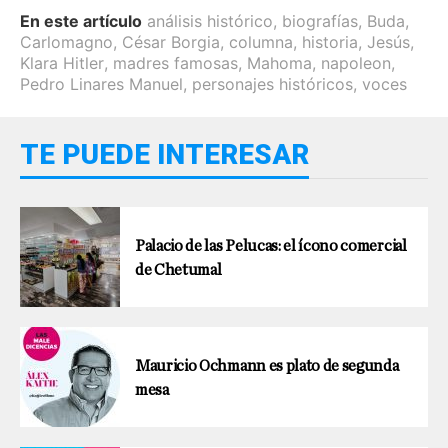
En este artículo
análisis histórico
,
biografías
,
Buda
,
Carlomagno
,
César Borgia
,
columna
,
historia
,
Jesús
,
Klara Hitler
,
madres famosas
,
Mahoma
,
napoleon
,
Pedro Linares Manuel
,
personajes históricos
,
voces
TE PUEDE INTERESAR
Palacio de las Pelucas: el ícono comercial
de Chetumal
Mauricio Ochmann es plato de segunda
mesa