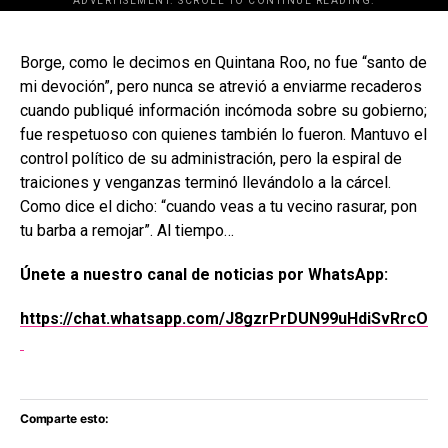
ADVERTISEMENT. SCROLL TO CONTINUE READING.
[adsforwp id="243463"]
Borge, como le decimos en Quintana Roo, no fue “santo de
mi devoción”, pero nunca se atrevió a enviarme recaderos
cuando publiqué información incómoda sobre su gobierno;
fue respetuoso con quienes también lo fueron. Mantuvo el
control político de su administración, pero la espiral de
traiciones y venganzas terminó llevándolo a la cárcel.
Como dice el dicho: “cuando veas a tu vecino rasurar, pon
tu barba a remojar”. Al tiempo…
Únete a nuestro canal de noticias por WhatsApp:
https://chat.whatsapp.com/J8gzrPrDUN99uHdiSvRrcO
Comparte esto: