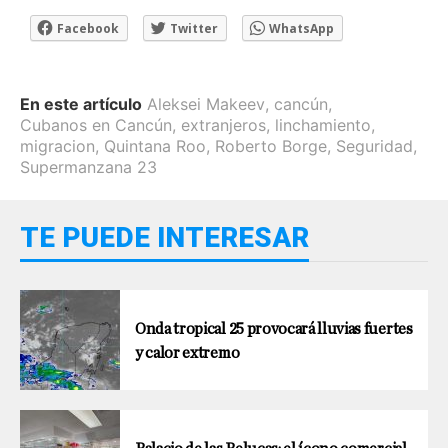
Facebook
Twitter
WhatsApp
En este artículo
Aleksei Makeev
,
cancún
,
Cubanos en Cancún
,
extranjeros
,
linchamiento
,
migracion
,
Quintana Roo
,
Roberto Borge
,
Seguridad
,
Supermanzana 23
TE PUEDE INTERESAR
Onda tropical 25 provocará lluvias fuertes
y calor extremo