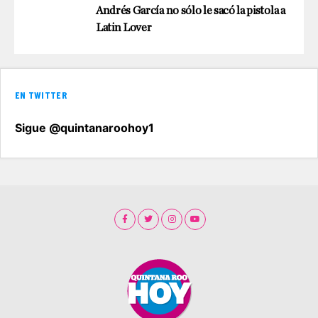
Andrés García no sólo le sacó la pistola a
Latin Lover
EN TWITTER
Sigue @quintanaroohoy1