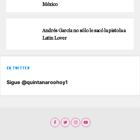
México
Andrés García no sólo le sacó la pistola a
Latin Lover
EN TWITTER
Sigue @quintanaroohoy1