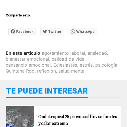
Comparte esto:
Facebook
Twitter
WhatsApp
En este artículo
agotamiento laboral
,
ansiedad
,
bienestar emocional
,
calidad de vida
,
cansancio emocional
,
Eclesiastés
,
estrés
,
psicología
,
Quintana Roo
,
reflexión
,
salud mental
TE PUEDE INTERESAR
Onda tropical 25 provocará lluvias fuertes
y calor extremo