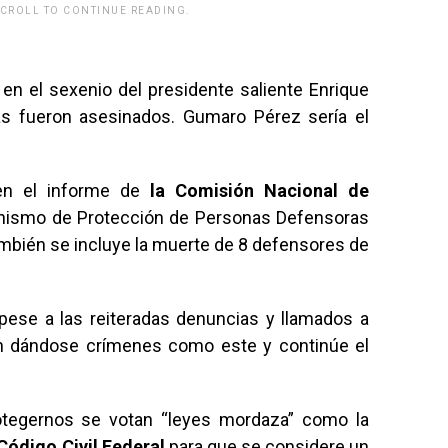
SCROLL TO CONTINUE READING.
rwp id="243463"]
 en el sexenio del presidente saliente Enrique
as fueron asesinados. Gumaro Pérez sería el
en el informe de
la Comisión Nacional de
ismo de Protección de Personas Defensoras
mbién se incluye la muerte de 8 defensores de
pese a las reiteradas denuncias y llamados a
n dándose crímenes como este y continúe el
rotegernos se votan “leyes mordaza” como la
Código Civil Federal
para que se considere un