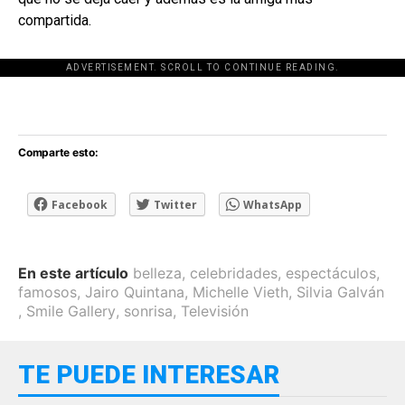
compartida.
ADVERTISEMENT. SCROLL TO CONTINUE READING.
[adsforwp id="243463"]
Comparte esto:
Facebook
Twitter
WhatsApp
En este artículo
belleza
,
celebridades
,
espectáculos
,
famosos
,
Jairo Quintana
,
Michelle Vieth
,
Silvia Galván
,
Smile Gallery
,
sonrisa
,
Televisión
TE PUEDE INTERESAR