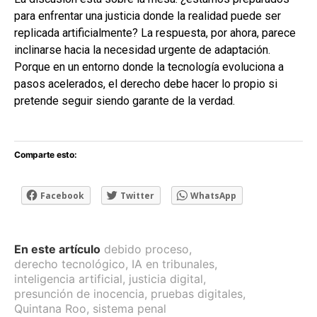
para enfrentar una justicia donde la realidad puede ser
replicada artificialmente? La respuesta, por ahora, parece
inclinarse hacia la necesidad urgente de adaptación.
Porque en un entorno donde la tecnología evoluciona a
pasos acelerados, el derecho debe hacer lo propio si
pretende seguir siendo garante de la verdad.
Comparte esto:
Facebook
Twitter
WhatsApp
En este artículo
debido proceso
,
derecho tecnológico
,
IA en tribunales
,
inteligencia artificial
,
justicia digital
,
presunción de inocencia
,
pruebas digitales
,
Quintana Roo
,
sistema penal