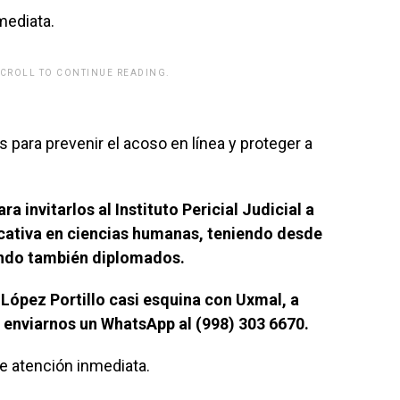
mediata.
SCROLL TO CONTINUE READING.
rwp id="243463"]
ara prevenir el acoso en línea y proteger a
 invitarlos al Instituto Pericial Judicial a
cativa en ciencias humanas, teniendo desde
iendo también diplomados.
López Portillo casi esquina con Uxmal, a
 enviarnos un WhatsApp al (998) 303 6670.
e atención inmediata.