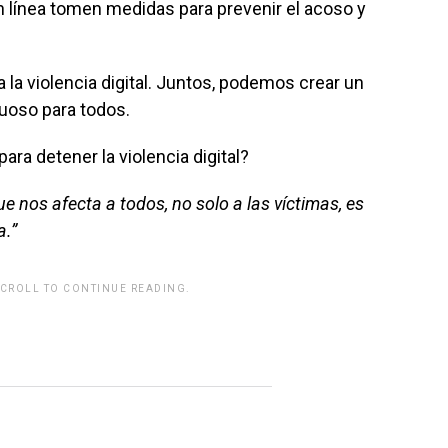
n línea tomen medidas para prevenir el acoso y
a la violencia digital. Juntos, podemos crear un
uoso para todos.
a detener la violencia digital?
ue nos afecta a todos, no solo a las víctimas, es
a.”
SCROLL TO CONTINUE READING.
rwp id="243463"]