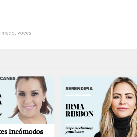
 Olmedo
,
voces
tes Incómodos