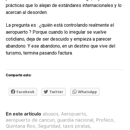
prácticas que lo alejan de estándares internacionales y lo
acercan al desorden.
La pregunta es : ¿quién está controlando realmente el
aeropuerto ? Porque cuando lo irregular se vuelve
cotidiano, deja de ser descuido y empieza a parecer
abandono. Y ese abandono, en un destino que vive del
turismo, termina pasando factura.
Comparte esto:
Facebook
Twitter
WhatsApp
En este artículo
abusos
,
Aeropuerto
,
aeropuerto de cancun
,
guardia nacional
,
Profeco
,
Quintana Roo
,
Seguridad
,
taxis piratas
,