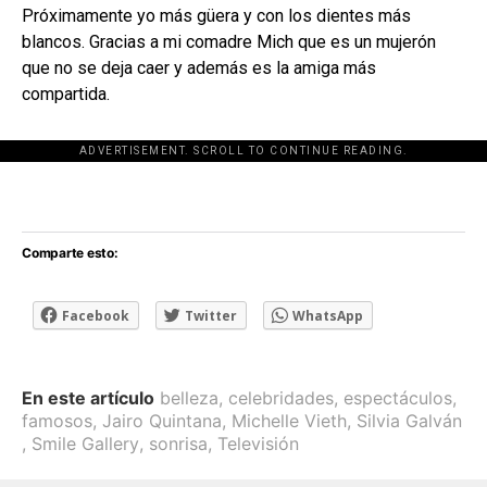
Próximamente yo más güera y con los dientes más
blancos. Gracias a mi comadre Mich que es un mujerón
que no se deja caer y además es la amiga más
compartida.
ADVERTISEMENT. SCROLL TO CONTINUE READING.
[adsforwp id="243463"]
Comparte esto:
Facebook
Twitter
WhatsApp
En este artículo
belleza
,
celebridades
,
espectáculos
,
famosos
,
Jairo Quintana
,
Michelle Vieth
,
Silvia Galván
,
Smile Gallery
,
sonrisa
,
Televisión